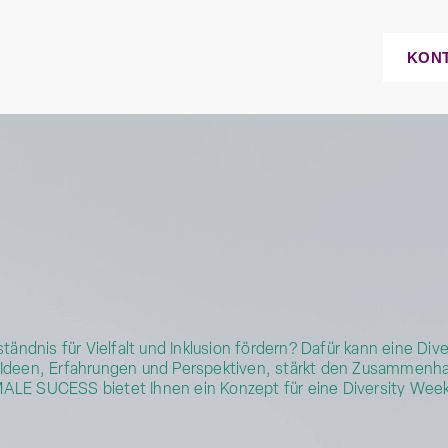
KON
dnis für Vielfalt und Inklusion fördern? Dafür kann eine Dive
 Ideen, Erfahrungen und Perspektiven, stärkt den Zusammenhal
MALE SUCESS bietet Ihnen ein Konzept für eine Diversity Wee