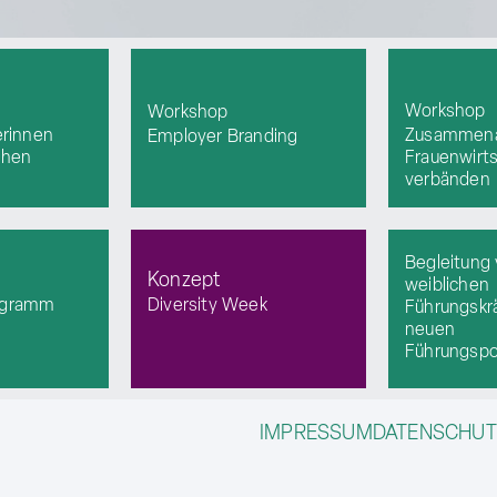
Workshop
Workshop
erinnen
Zusammena
Employer Branding
ehen
Frauenwirt
verbänden
Begleitung
Konzept
weiblichen
ogramm
Diversity Week
Führungskrä
neuen
Führungspo
IMPRESSUM
DATENSCHU