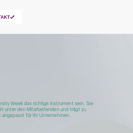
TAKT
rsity Week das richtige Instrument sein. Sie
t unter den Mitarbeitenden und trägt zu
k angepasst für Ihr Unternehmen.