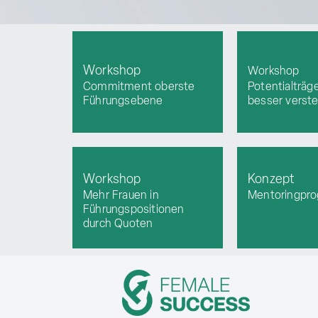
Workshop
Workshop
Commitment oberste
Potentialträg
Führungsebene
besser verst
Workshop
Konzept
Mehr Frauen in
Mentoringpr
Führungspositionen
durch Quoten