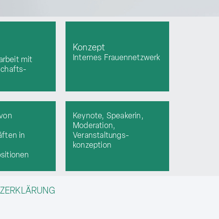
Konzept
Internes Frauennetzwerk
rbeit mit
schafts-
 von
Keynote, Speakerin,
Moderation,
ften in
Veranstaltungs-
konzeption
sitionen
TZERKLÄRUNG